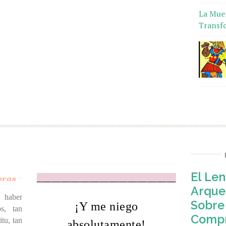
La Muer
Transf
oras
El Len
_____________________________
Arquet
 haber
Sobre 
¡Y me niego
s, tan
Comp
itu, tan
absolutamente!