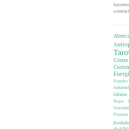
hayamos 
existenci
Abrec
Antro
Taro
Cons
Curio
Energ
Fraude
Infideli
Gitana
Magia U
leyendas
Plantas
Evoluti