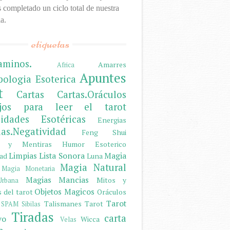
completado un ciclo total de nuestra
a.
etiquetas
aminos.
Amarres
Africa
Apuntes
pologia Esoterica
t
Cartas
Cartas.Oráculos
ejos para leer el tarot
sidades Esotéricas
Energias
ias.Negatividad
Feng Shui
s y Mentiras
Humor Esoterico
Limpias
Lista Sonora
Magia
dad
Luna
Magia Natural
Magia Monetaria
Magias
Mancias
Mitos y
rbana
Objetos Magicos
 del tarot
Oráculos
Tarot
Talismanes
Tarot
SPAM
Sibilas
Tiradas
carta
vo
Wicca
Velas