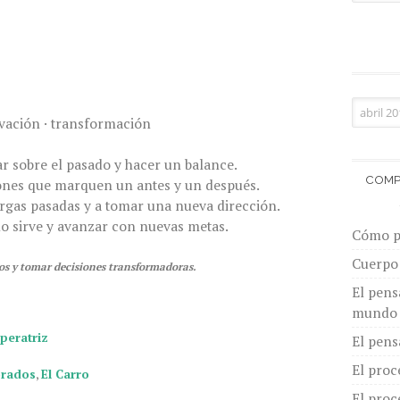
vación · transformación
r sobre el pasado y hacer un balance.
COMP
iones que marquen un antes y un después.
cargas pasadas y a tomar una nueva dirección.
no sirve y avanzar con nuevas metas.
Cómo pi
Cuerpo 
los y tomar decisiones transformadoras.
El pens
mundo
peratriz
El pens
El proc
orados
,
El Carro
El proc