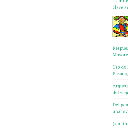
Usar lo
clave a
Respues
Mayores
Uso de 
Pasado,
Arqueti
del via
Del pen
una inv
(sin tít