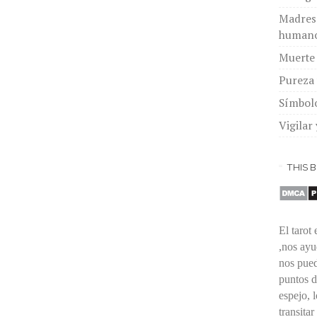
Madres 
human
Muerte 
Pureza 
Símbol
Vigilar 
THIS 
El tarot
,nos ayu
nos pued
puntos d
espejo, 
transitar