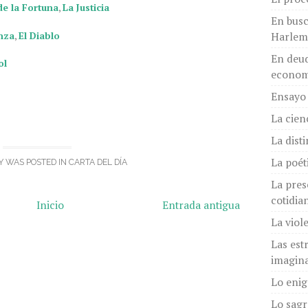
de la Fortuna
,
La Justicia
En busc
nza
,
El Diablo
Harlem
En deud
ol
econom
Ensayo 
La cien
La dist
La poét
Y WAS POSTED IN
CARTA DEL DÍA
La pres
cotidia
Inicio
Entrada antigua
La viol
Las est
imagina
Lo eni
Lo sagr