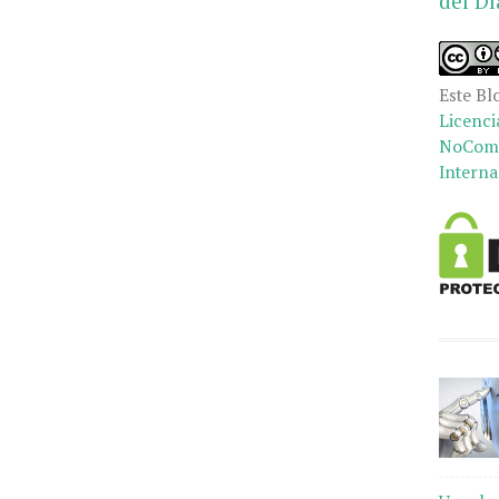
del Dí
Este Bl
Licenci
NoCome
Interna