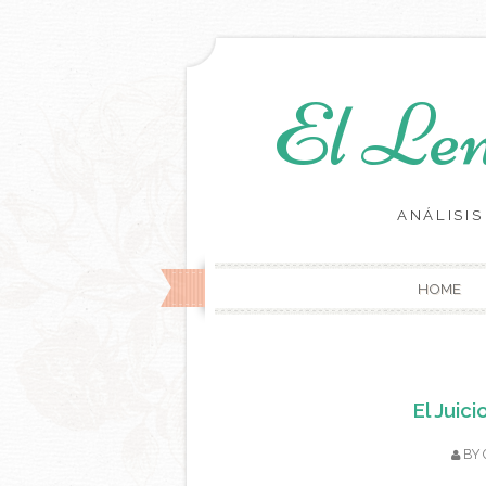
El Len
ANÁLISI
HOME
El Juic
BY