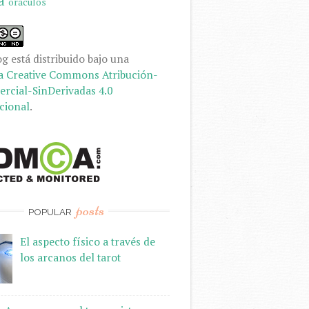
a
oraculos
og
está distribuido bajo una
a Creative Commons Atribución-
rcial-SinDerivadas 4.0
cional
.
posts
POPULAR
El aspecto físico a través de
los arcanos del tarot