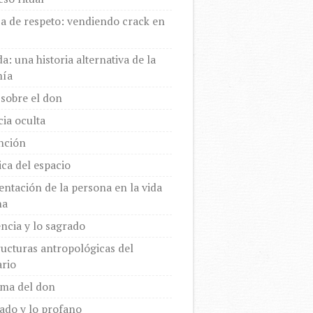
a de respeto: vendiendo crack en
a: una historia alternativa de la
ía
sobre el don
cia oculta
inción
ica del espacio
entación de la persona en la vida
na
encia y lo sagrado
ructuras antropológicas del
rio
gma del don
ado y lo profano