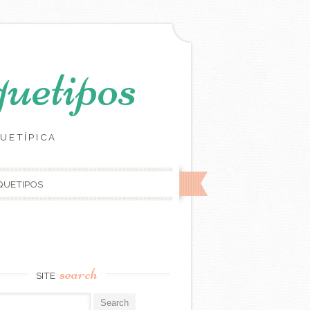
uetipos
UETÍPICA
RQUETIPOS
search
SITE
r: