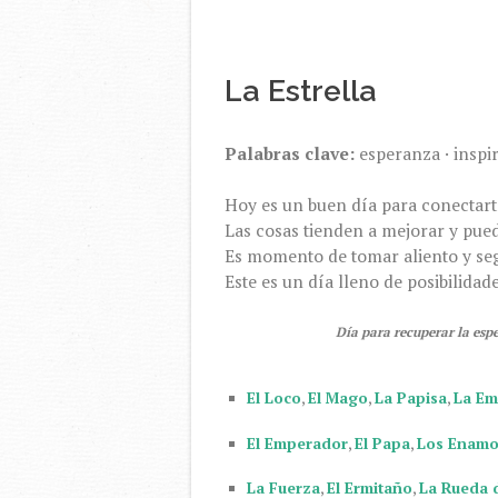
La Estrella
Palabras clave:
esperanza · inspi
Hoy es un buen día para conectarte
Las cosas tienden a mejorar y pued
Es momento de tomar aliento y seg
Este es un día lleno de posibilida
Día para recuperar la esp
El Loco
,
El Mago
,
La Papisa
,
La Em
El Emperador
,
El Papa
,
Los Enam
La Fuerza
,
El Ermitaño
,
La Rueda 