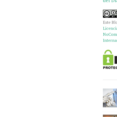
del Dí
Este Bl
Licenci
NoCome
Interna