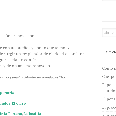
ración · renovación
 con tus sueños y con lo que te motiva.
COMP
e surgir un resplandor de claridad o confianza.
uir adelante con fe.
des y de optimismo renovado.
Cómo pi
Cuerpo 
eranza y seguir adelante con energía positiva.
El pens
mundo
peratriz
El pens
orados
,
El Carro
El proc
de la Fortuna
,
La Justicia
El proc