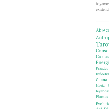
hayamos 
existenci
Abrec
Antro
Taro
Cons
Curio
Energ
Fraude
Infideli
Gitana
Magia U
leyendas
Plantas
Evoluti