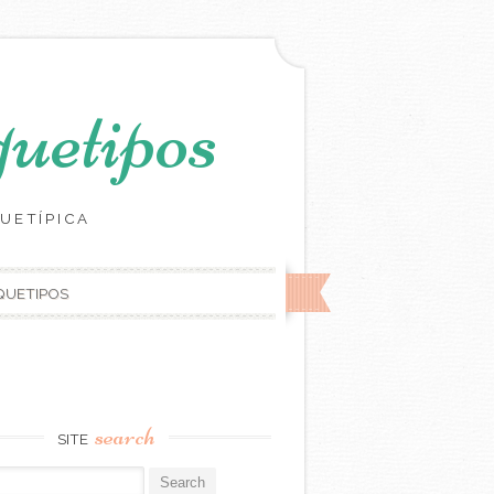
uetipos
UETÍPICA
RQUETIPOS
search
SITE
r: