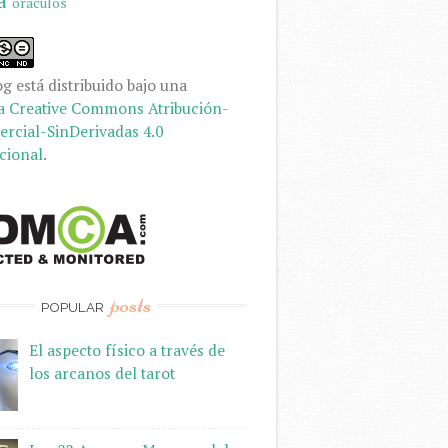
a
oraculos
og
está distribuido bajo una
a Creative Commons Atribución-
rcial-SinDerivadas 4.0
cional
.
posts
POPULAR
El aspecto físico a través de
los arcanos del tarot