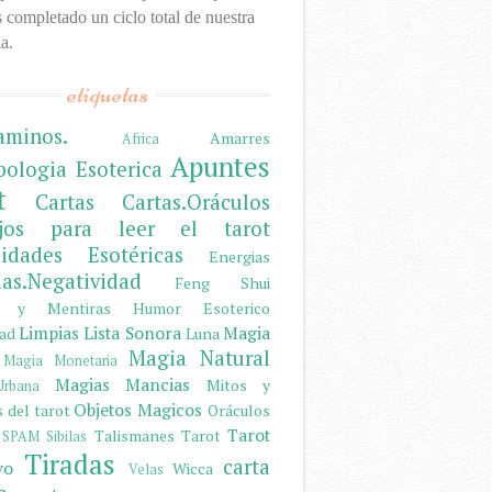
completado un ciclo total de nuestra
a.
etiquetas
aminos.
Amarres
Africa
Apuntes
pologia Esoterica
t
Cartas
Cartas.Oráculos
ejos para leer el tarot
sidades Esotéricas
Energias
ias.Negatividad
Feng Shui
s y Mentiras
Humor Esoterico
Limpias
Lista Sonora
Magia
dad
Luna
Magia Natural
Magia Monetaria
Magias
Mancias
Mitos y
rbana
Objetos Magicos
 del tarot
Oráculos
Tarot
Talismanes
Tarot
SPAM
Sibilas
Tiradas
carta
vo
Wicca
Velas