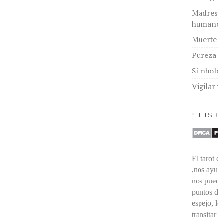
Madres 
human
Muerte 
Pureza 
Símbol
Vigilar 
THIS 
El tarot
,nos ayu
nos pued
puntos d
espejo, 
transitar