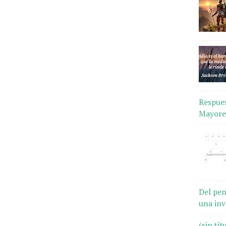
Respues
Mayores
Del pen
una inv
(sin tít