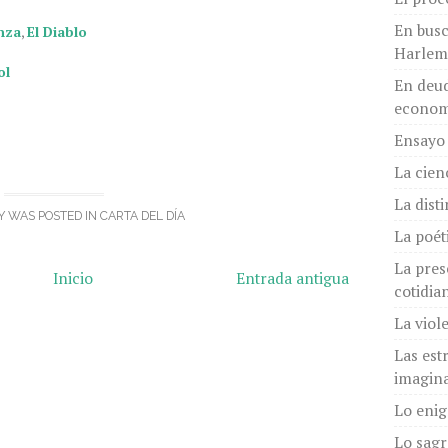
En busc
nza
,
El Diablo
Harlem
ol
En deud
econom
Ensayo 
La cien
La dist
Y WAS POSTED IN
CARTA DEL DÍA
La poét
La pres
Inicio
Entrada antigua
cotidia
La viol
Las est
imagina
Lo eni
Lo sagr