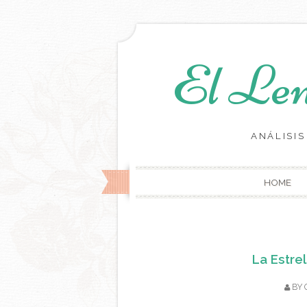
El Len
ANÁLISI
HOME
La Estre
BY