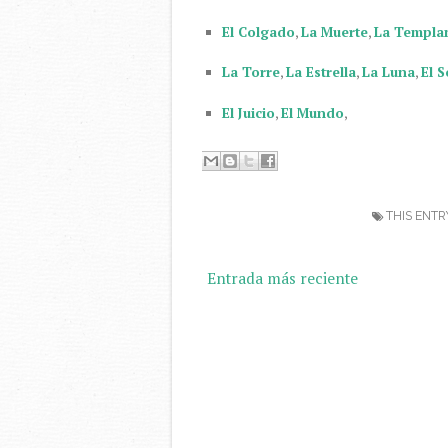
El Colgado
,
La Muerte
,
La Templa
La Torre
,
La Estrella
,
La Luna
,
El S
El Juicio
,
El Mundo
,
THIS ENTR
Entrada más reciente