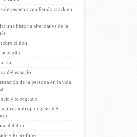
a de respeto: vendiendo crack en
a: una historia alternativa de la
ía
sobre el don
cia oculta
inción
ica del espacio
entación de la persona en la vida
na
encia y lo sagrado
ructuras antropológicas del
rio
gma del don
ado y lo profano