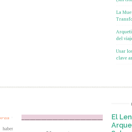
La Muer
Transf
Arqueti
del via
Usar lo
clave a
oras
El Len
_____________________________
Arquet
 haber